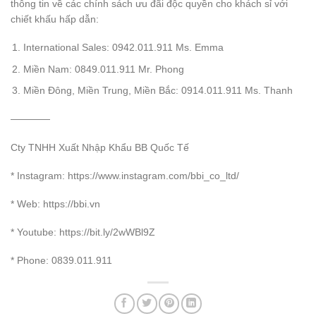
thông tin về các chính sách ưu đãi độc quyền cho khách sỉ với
chiết khấu hấp dẫn:
International Sales: 0942.011.911 Ms. Emma
Miền Nam: 0849.011.911 Mr. Phong
Miền Đông, Miền Trung, Miền Bắc: 0914.011.911 Ms. Thanh
————
Cty TNHH Xuất Nhập Khẩu BB Quốc Tế
* Instagram: https://www.instagram.com/bbi_co_ltd/
* Web: https://bbi.vn
* Youtube: https://bit.ly/2wWBl9Z
* Phone: 0839.011.911