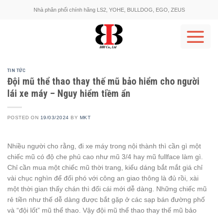
Skip
Nhà phân phối chính hãng LS2, YOHE, BULLDOG, EGO, ZEUS
to
content
TIN TỨC
Đội mũ thể thao thay thế mũ bảo hiểm cho người
lái xe máy – Nguy hiểm tiềm ẩn
POSTED ON
19/03/2024
BY
MKT
Nhiều người cho rằng, đi xe máy trong nội thành thì cần gì một
chiếc mũ có độ che phủ cao như mũ 3/4 hay mũ fullface làm gì.
Chỉ cần mua một chiếc mũ thời trang, kiểu dáng bắt mắt giá chỉ
vài chục nghìn để đối phó với công an giao thông là đủ rồi, xài
một thời gian thấy chán thì đổi cái mới dễ dàng. Những chiếc mũ
rẻ tiền như thế dễ dàng được bắt gặp ở các sạp bán đường phố
và “đội lốt” mũ thể thao. Vậy đội mũ thể thao thay thế mũ bảo