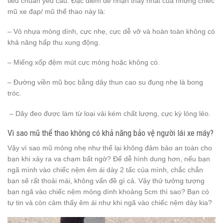
tiêu chuẩn yêu cầu. Đặc điểm dễ nhận thấy nhất của những chiếc
mũ xe đạp/ mũ thể thao này là:
– Vỏ nhựa mỏng dính, cực nhẹ, cực dễ vỡ và hoàn toàn không có
khả năng hấp thu xung động.
– Miếng xốp đệm mút cực mỏng hoặc không có.
– Đường viền mũ bọc bằng dây thun cao su đụng nhẹ là bong
tróc.
– Dây đeo được làm từ loại vải kém chất lượng, cực kỳ lỏng lẻo.
Vì sao mũ thể thao không có khả năng bảo vệ người lái xe máy?
Vậy vì sao mũ mỏng nhẹ như thế lại không đảm bảo an toàn cho
bạn khi xảy ra va chạm bất ngờ? Để dễ hình dung hơn, nếu bạn
ngã mình vào chiếc nệm êm ái dày 2 tấc của mình, chắc chắn
bạn sẽ rất thoải mái, không vấn đề gì cả. Vậy thử tưởng tượng
bạn ngã vào chiếc nệm mỏng dính khoảng 5cm thì sao? Bạn có
tự tin và còn cảm thấy êm ái như khi ngã vào chiếc nệm dày kia?