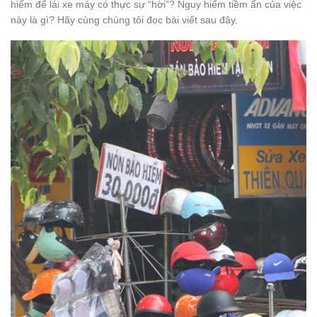
hiểm để lái xe máy có thực sự “hời”? Nguy hiểm tiềm ẩn của việc
này là gì? Hãy cùng chúng tôi đọc bài viết sau đây.