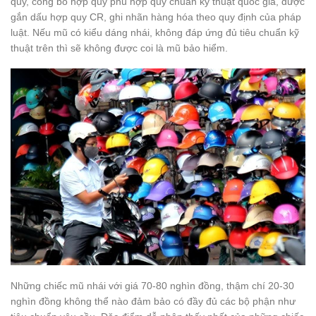
quy, công bố hợp quy phù hợp quy chuẩn kỹ thuật quốc gia, được
gắn dấu hợp quy CR, ghi nhãn hàng hóa theo quy định của pháp
luật. Nếu mũ có kiểu dáng nhái, không đáp ứng đủ tiêu chuẩn kỹ
thuật trên thì sẽ không được coi là mũ bảo hiểm.
Những chiếc mũ nhái với giá 70-80 nghìn đồng, thậm chí 20-30
nghìn đồng không thể nào đảm bảo có đầy đủ các bộ phận như