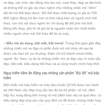
xe đạp, các môn vận động như leo núi, vượt thác, đạp xe địa hình
sẽ không thể có giá vài chục nghìn như những chiếc mũ “dởm”
đội lót mũ thể thao được. Mũ thể thao chất lượng có giá từ 700-
800 nghìn đồng trở lên mới có khả năng bảo vệ người chơi thể
thao, còn mũ vài chục nghìn thì chỉ dùng để đối phó mà thôi.
Đáng tiếc thay, yếu tố về giá lại là nguyên nhân lớn nhất khiến
nhiều người chọn mũ thể thao để lái xe máy.
– Mẫu mã đa dạng, bắt mắt, bắt trend:
Trong thời gian gần đây,
những chiếc mũ xe đạp có phần đuôi mũ vót nhọn về sau lại
được các bạn trẻ ưa chuộng, thậm chí trở thành trend nhiều
người “đu” theo. Lý do là những chiếc mũ xe đạp này có màu sắc
đẹp, bắt mắt, kiểu dáng thể thao và ai cũng muốn mình hợp thời.
Nguy hiểm tiềm ẩn đằng sau những sản phẩm “đội lốt” mũ bảo
hiểm
Một chiếc mũ bảo hiểm xe máy đạt chuẩn QCVN được lưu hành
tại Việt Nam cần đáp ứng cấu tạo đủ ba bộ phận: vỏ mũ, đệm
hấp thụ xung động bên trong vỏ mũ (đệm bảo vệ) và quai đeo; có
kiểu dáng đáp ứng yêu cầu quy định và đã được chứng nhận hợp