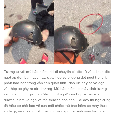
Tương tự với mũ bảo hiểm, khi di chuyển có tốc độ và tai nạn đột
ngột ập đến bạn. Lúc này, đầu/ hộp sọ bị dừng đột ngột trong khi
phần não bên trong vẫn còn quán tính. Não lúc này sẽ va đập
vào hộp sọ gây ra tổn thương. Mũ bảo hiểm xe máy chất lượng
sẽ có tác dụng giảm sự “dừng đột ngột” của hộp sọ với mặt
đường, giảm va đập và tổn thương cho não. Tới đây thì bạn cũng
đã hiểu cơ chế bảo vệ của một chiếc mũ bảo hiểm xe máy thực
sự là gì, và vì sao một chiếc mũ xe đạp nhẹ tênh mấy trăm gam