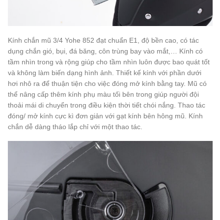
Kính chắn mũ 3/4 Yohe 852 đạt chuẩn E1, độ bền cao, có tác
dụng chắn gió, bụi, đá băng, côn trùng bay vào mắt,… Kính có
tầm nhìn trong và rộng giúp cho tầm nhìn luôn được bao quát tốt
và không làm biến dạng hình ảnh. Thiết kế kính với phần dưới
hơi nhô ra để thuận tiện cho việc đóng mở kính bằng tay. Mũ có
thể nâng cấp thêm kính phụ màu tối bên trong giúp người đội
thoải mái di chuyển trong điều kiện thời tiết chói nắng. Thao tác
đóng/ mở kính cực kì đơn giản với gạt kính bên hông mũ. Kính
chắn dễ dàng tháo lắp chỉ với một thao tác.