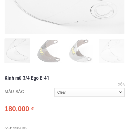
Kính mũ 3/4 Ego E-41
XÓA
MÀU SẮC
180,000
₫
SKU:
sp457196