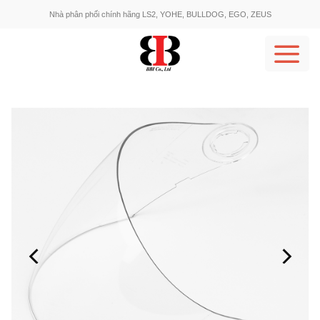
Skip
Nhà phân phối chính hãng LS2, YOHE, BULLDOG, EGO, ZEUS
to
content