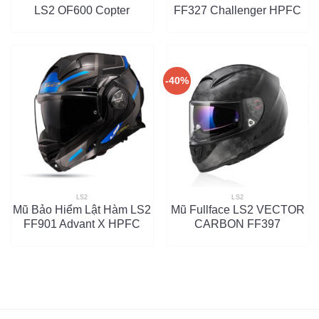
LS2 OF600 Copter
FF327 Challenger HPFC
-40%
LS2
LS2
Mũ Bảo Hiểm Lật Hàm LS2
Mũ Fullface LS2 VECTOR
FF901 Advant X HPFC
CARBON FF397