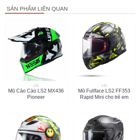
SẢN PHẨM LIÊN QUAN
LS2
LS2
Mũ Cào Cào LS2 MX436
Mũ Fullface LS2 FF353
Pioneer
Rapid Mini cho trẻ em