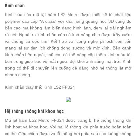
Kính chắn
Kính của của mũ lật hàm LS2 Metro được thiết kế từ chất liệu
polymer cao cấp “A class” với khả năng quang học 3D cùng độ
bền cao mà không làm biến dạng hình ảnh, đem lại trải nghiệm
rõ nét. Ngoài ra kính chắn còn có khả năng chịu được trầy xước
và chống tia cực tím. Kết hợp với công nghệ pinlock tiên tiến
mang lại sự tiện ích chống đọng sương và mờ kính. Bên cạnh
kính chắn bên ngoài, mũ còn có thể nâng cấp thêm kính màu tối
bên trong giúp bảo vệ mắt người đội khỏi ánh sáng mặt trời. Kính
trong có thể di chuyển lên xuống dễ dàng nhờ hệ thống lật mở
nhanh chóng.
Kính chắn thay thế: Kính LS2 FF324
Hệ thống thông khí khoa học
Mũ lật hàm LS2 Metro FF324 được trang bị hệ thống thông khí
linh hoạt và khoa học. Với hai lỗ thông khí phía trước hoàn toàn
có thể điều chỉnh được và lỗ thông hơi phía sau cho luồng không