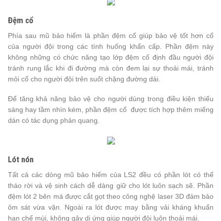
Đệm cổ
Phía sau mũ bảo hiểm là phần đệm cổ giúp bảo vệ tốt hơn cổ
của người đội trong các tình huống khẩn cấp. Phần đệm này
không những có chức năng tạo lớp đệm cố định đầu người đội
tránh rung lắc khi đi đường mà còn đem lại sự thoải mái, tránh
mỏi cổ cho người đội trên suốt chặng đường dài.
Để tăng khả năng bảo vệ cho người dùng trong điều kiện thiếu
sáng hay tầm nhìn kém, phần đệm cổ được tích hợp thêm miếng
dán có tác dụng phản quang.
Lót nón
Tất cả các dòng mũ bảo hiểm của LS2 đều có phần lót có thể
tháo rời và vệ sinh cách dễ dàng giữ cho lót luôn sạch sẽ. Phần
đệm lót 2 bên má được cắt gọt theo công nghệ laser 3D đảm bảo
ôm sát vừa vặn. Ngoài ra lót được may bằng vải kháng khuẩn
hạn chế mùi, không gây dị ứng giúp người đội luôn thoải mái.