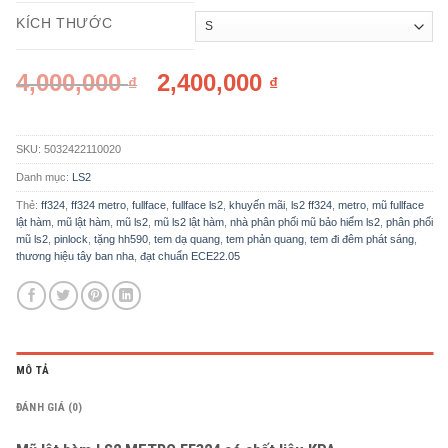
KÍCH THƯỚC
Giá
Giá
4,000,000
2,400,000
₫
₫
gốc
hiện
là:
tại
4,000,000 ₫.
là:
2,400,000 ₫.
SKU:
5032422110020
Danh mục:
LS2
Thẻ:
ff324
,
ff324 metro
,
fullface
,
fullface ls2
,
khuyến mãi
,
ls2 ff324
,
metro
,
mũ fullface
lật hàm
,
mũ lật hàm
,
mũ ls2
,
mũ ls2 lật hàm
,
nhà phân phối mũ bảo hiểm ls2
,
phân phối
mũ ls2
,
pinlock
,
tặng hh590
,
tem dạ quang
,
tem phản quang
,
tem đi đêm phát sáng
,
thương hiệu tây ban nha
,
đạt chuẩn ECE22.05
MÔ TẢ
ĐÁNH GIÁ (0)