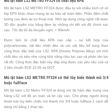
Mũ lật hàm LS2 METRO FF324 có c
hất liệu KPA
Mũ lật hàm LS2 METRO FF324 được đầu tư với nhiều kích cỡ vỏ
lớp EPS khác nhau mang lại sự bảo vệ toàn diện. Phần đệm chất
lượng cao đem lại sự thoải mái. Nhờ áp dụng công nghệ cắt laser
3D độc quyền của hãng đem lại những chi tiết với độ chính xác
cao.
Tốc độ tối đa khuyến nghị: < 90km/h
Được làm từ chất liệu KPA cao cấp – sự kết hợp của
polycarbonate, vật liệu nhiệt dẻo và các vật liệu bổ sung theo
công thức đặc biệt của LS2. KPA (Kinetic Polymer Alloy) với tính
chất dẻo và siêu nhẹ cùng khả năng chịu lực cao và phân tán lực
rất tốt. Công thức đặc biệt này đáp ứng được các yêu cầu của cả
2 tiêu chuẩn ECE 22.05 và DOT.
Mũ lật hàm LS2 METRO FF324 có thể tùy biến thành mũ 3/4
hoặc fullface
Mũ lật hàm LS2 Metro FF324 là dùng mũ lật hàm đặc trưng của
hãng LS2 với độ an toàn và tin cậy cao. Cho phép người dùng
thoải mái tùy biến chiếc mũ thành mũ 3/4 hoặc fullface 1 cách dễ
dàng chỉ bằng 1 thao tác.