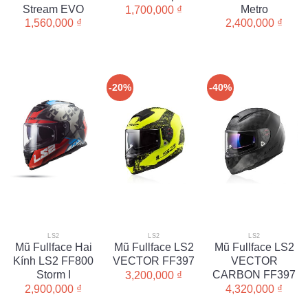
Stream EVO
Metro
1,700,000
₫
1,560,000
₫
2,400,000
₫
-20%
-40%
LS2
LS2
LS2
Mũ Fullface Hai
Mũ Fullface LS2
Mũ Fullface LS2
Kính LS2 FF800
VECTOR FF397
VECTOR
Storm I
CARBON FF397
3,200,000
₫
2,900,000
₫
4,320,000
₫