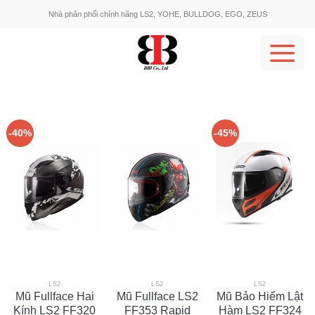
Skip
Nhà phân phối chính hãng LS2, YOHE, BULLDOG, EGO, ZEUS
to
content
-40%
-45%
LS2
LS2
LS2
Mũ Fullface Hai
Mũ Fullface LS2
Mũ Bảo Hiểm Lật
Kính LS2 FF320
FF353 Rapid
Hàm LS2 FF324