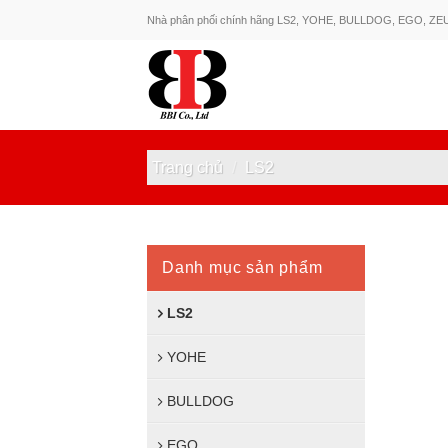
Skip
Nhà phân phối chính hãng LS2, YOHE, BULLDOG, EGO, ZE
to
content
Trang chủ
/
LS2
Danh mục sản phẩm
LS2
YOHE
BULLDOG
EGO