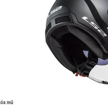
óa mũ