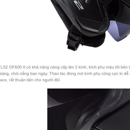
LS2 OF600 II có khả năng nâng cấp lên 2 kính, kính phụ màu tối bên tro
sáng, chói nắng ban ngày. Thao tác đóng mở kính phụ cũng cực kì dễ
lface, rất thuận tiện cho người đội