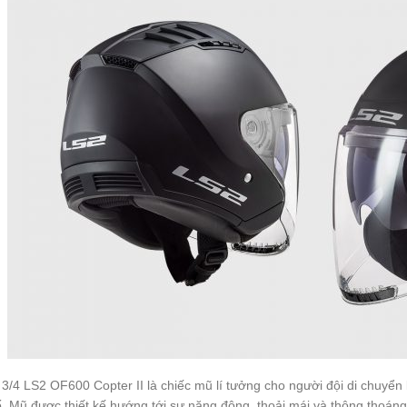
3/4 LS2 OF600 Copter II là chiếc mũ lí tưởng cho người đội di chuyển
. Mũ được thiết kế hướng tới sự năng động, thoải mái và thông thoán