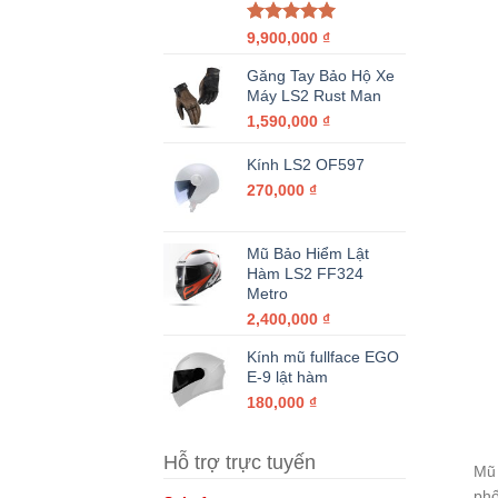
Được xếp
9,900,000
₫
hạng
5.00
5 sao
Găng Tay Bảo Hộ Xe
Máy LS2 Rust Man
1,590,000
₫
Kính LS2 OF597
270,000
₫
Mũ Bảo Hiểm Lật
Hàm LS2 FF324
Metro
2,400,000
₫
Kính mũ fullface EGO
E-9 lật hàm
180,000
₫
Hỗ trợ trực tuyến
Mũ 
phố