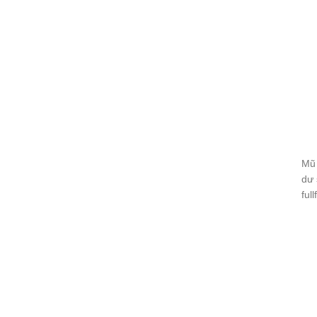
Mũ 
dư 
ful