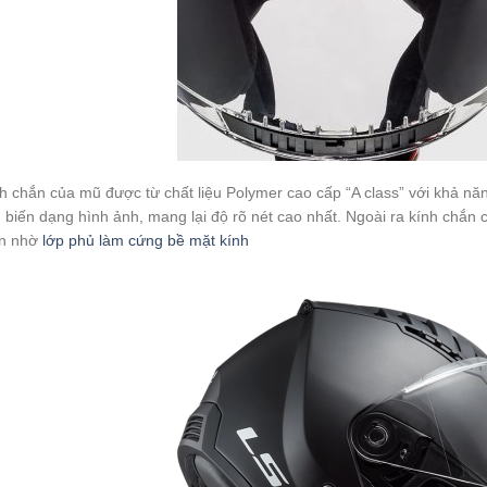
h chắn của mũ được từ chất liệu Polymer cao cấp “A class” với khả 
 biến dạng hình ảnh, mang lại độ rõ nét cao nhất. Ngoài ra kính chắn 
n nhờ
lớp phủ làm cứng bề mặt kính