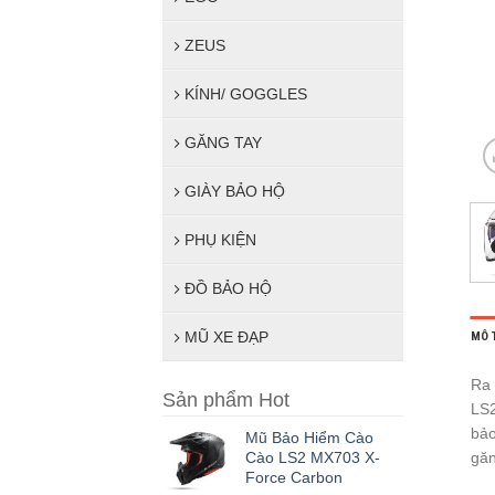
ZEUS
KÍNH/ GOGGLES
GĂNG TAY
GIÀY BẢO HỘ
PHỤ KIỆN
ĐỒ BẢO HỘ
MŨ XE ĐẠP
MÔ 
Ra 
Sản phẩm Hot
LS2
bảo
Mũ Bảo Hiểm Cào
găn
Cào LS2 MX703 X-
Force Carbon