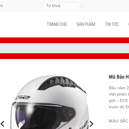
Tìm
US
kiếm:
TRANG CHỦ
SẢN PHẨM
TIN TỨC
Mũ Bảo H
Đầu năm 2
Việt phiên
giới – ECE
trước đó E
MÀU SẮC