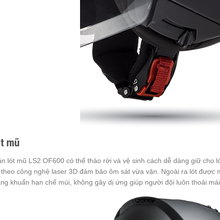
t mũ
n lót mũ LS2 OF600 có thể tháo rời và vệ sinh cách dễ dàng giữ cho 
 theo công nghệ laser 3D đảm bảo ôm sát vừa vặn. Ngoài ra lót được 
ng khuẩn hạn chế mùi, không gây dị ứng giúp người đội luôn thoải mái