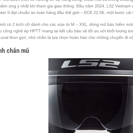
iệm ưng ý nhất khi tham gia giao thông. Đầu năm 2024, LS2 Vietnam 
ter II đạt chuẩn an toàn hàng đầu thế giới – ECE 22.06, một bước cải 
mũ có 2 kích cỡ dành cho các size từ M – XXL, dòng mũ bảo hiểm mới
o công nghệ ép HPTT mang lại kết cấu bảo vệ tối ưu với khối lượng tư
oval thon gọn, nhỏ nhắn là lựa chọn hoàn hảo cho những chuyến đi nộ
nh chắn mũ