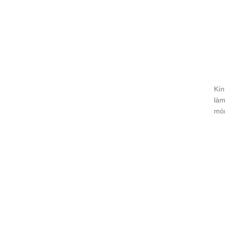
Kín
làm
mò