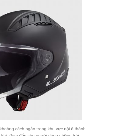
 khoảng cách ngắn trong khu vực nội ô thành
g khí, đem đến cho người dùng những trải