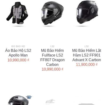
ĐỒ BẢO HỘ
LS2
LS2
Áo Bảo Hộ LS2
Mũ Bảo Hiểm
Mũ Bảo Hiểm Lật
Apollo Man
Fullface LS2
Hàm LS2 FF901
FF807 Dragon
Advant X Carbon
10,990,000
₫
Carbon
11,900,000
₫
10,990,000
₫