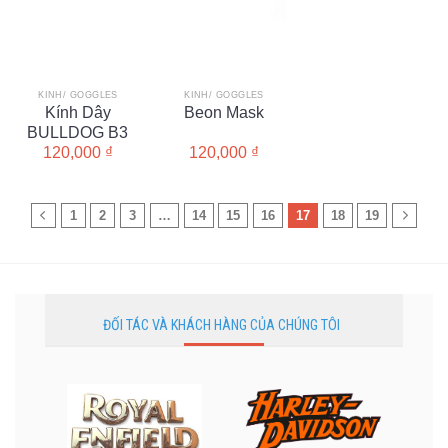
KÍNH/ GOGGLES
KÍNH/ GOGGLES
Kính Dây
Beon Mask
BULLDOG B3
120,000
₫
120,000
₫
1
2
3
…
14
15
16
17
18
19
ĐỐI TÁC VÀ KHÁCH HÀNG CỦA CHÚNG TÔI