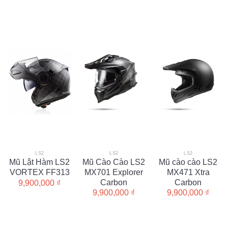
LS2
LS2
LS2
Mũ Lật Hàm LS2
Mũ Cào Cào LS2
Mũ cào cào LS2
VORTEX FF313
MX701 Explorer
MX471 Xtra
Carbon
Carbon
9,900,000
₫
9,900,000
₫
9,900,000
₫