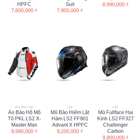
HPFC
Suit
8,990,000
₫
7,600,000
₫
7,900,000
₫
ĐỒ BẢO HỘ
LS2
LS2
Áo Bảo Hộ Mô
Mũ Bảo Hiểm Lật
Mũ Fullface Hai
Tô PKL LS2 X-
Hàm LS2 FF901
Kính LS2 FF327
Master Man
Advant X HPFC
Challenger
Carbon
8,990,000
₫
9,200,000
₫
9,900,000
₫