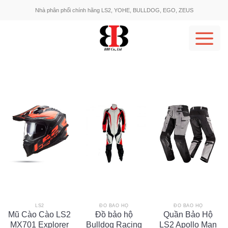
Skip
Nhà phân phối chính hãng LS2, YOHE, BULLDOG, EGO, ZEUS
to
content
LS2
ĐỒ BẢO HỘ
ĐỒ BẢO HỘ
Mũ Cào Cào LS2
Đồ bảo hộ
Quần Bảo Hộ
MX701 Explorer
Bulldog Racing
LS2 Apollo Man