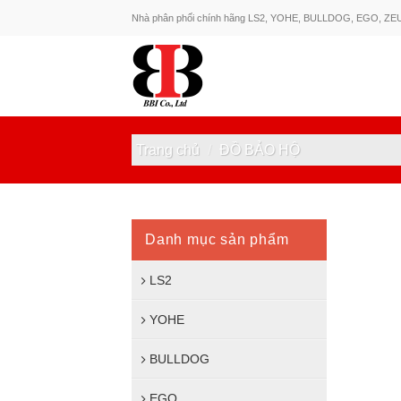
Skip
Nhà phân phối chính hãng LS2, YOHE, BULLDOG, EGO, ZE
to
content
Trang chủ
/
ĐỒ BẢO HỘ
Danh mục sản phẩm
LS2
YOHE
BULLDOG
EGO