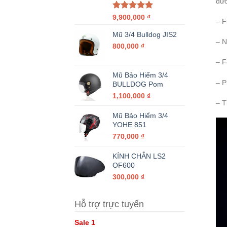
đườ
Được xếp
9,900,000
₫
– F
hạng
5.00
5 sao
Mũ 3/4 Bulldog JIS2
– N
800,000
₫
– F
Mũ Bảo Hiểm 3/4
– P
BULLDOG Pom
1,100,000
₫
– T
Mũ Bảo Hiểm 3/4
YOHE 851
770,000
₫
KÍNH CHẮN LS2
OF600
300,000
₫
Hỗ trợ trực tuyến
Sale 1