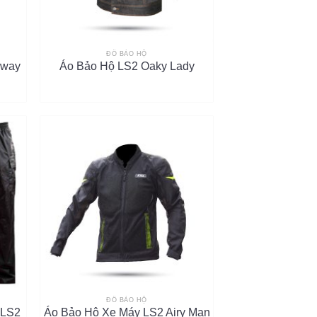
ĐỒ BẢO HỘ
rway
Áo Bảo Hộ LS2 Oaky Lady
ĐỒ BẢO HỘ
 LS2
Áo Bảo Hộ Xe Máy LS2 Airy Man