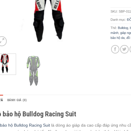
SKU:
SBP-011
Danh mục:
Đ
Thẻ:
Bulldog
,
mảnh
,
giáp n
bảo hộ da
,
đồ
TẢ
ĐÁNH GIÁ (0)
 bảo hộ Bulldog Racing Suit
bảo hộ Bulldog Racing Suit
là dòng áo giáp da cao cấp đáp ứng nhu c