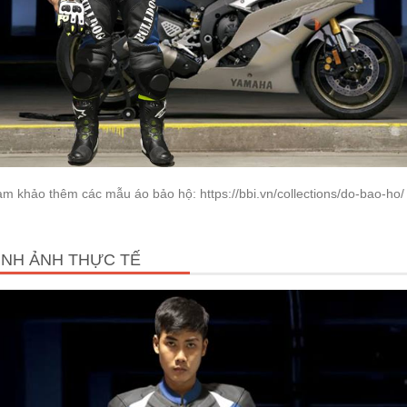
m khảo thêm các mẫu áo bảo hộ: https://bbi.vn/collections/do-bao-ho/
ÌNH ẢNH THỰC TẾ