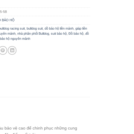
5-5B
Ồ BẢO HỘ
bulldog racing suit
,
bulldog suit
,
dồ bảo hộ liền mảnh
,
giáp liền
guyên mảnh
,
nhà phân phối Bulldog
,
suit bảo hộ
,
Đồ bảo hộ
,
đồ
 bảo hộ nguyên mảnh
ầu bảo vệ cao để chinh phục những cung