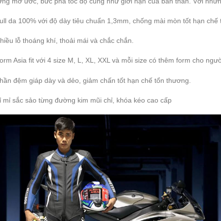
ng mơ ước, bức phá tốc độ cũng như giới hạn của bản thân. Với những
ull da 100% với độ dày tiêu chuẩn 1,3mm, chống mài mòn tốt hạn chế t
hiều lỗ thoáng khí, thoải mái và chắc chắn.
orm Asia fit với 4 size M, L, XL, XXL và mỗi size có thêm form cho ng
hần đệm giáp dày và dẻo, giảm ch
ấn tốt hạn chế tổn thương.
ỉ mỉ sắc sảo từng đường kim mũi chỉ, khóa kéo cao cấp