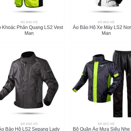
ĐỒ BẢO HỘ
ĐỒ BẢO HỘ
 Khoác Phản Quang LS2 Vest
Áo Bảo Hộ Xe Máy LS2 No
Man
Man
ĐỒ BẢO HỘ
ĐỒ BẢO HỘ
Áo Bảo Hộ LS2 Sepang Lady
Bộ Quần Áo Mưa Siêu Nhẹ