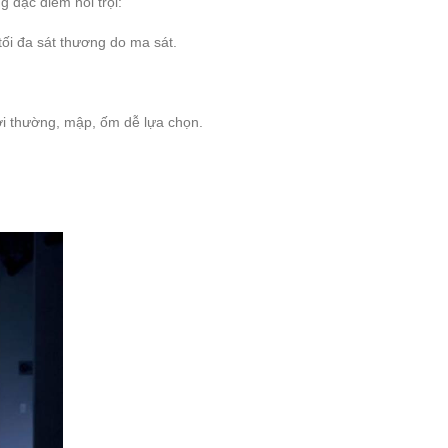
 đặc điểm nổi trội:
ối đa sát thương do ma sát.
ười thường, mập, ốm dễ lựa chọn.