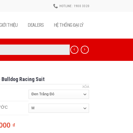
HOTLINE: 1900 3320
GIỚI THIỆU
DEALERS
HỆ THỐNG ĐẠI LÝ
 Bulldog Racing Suit
XÓA
ƯỚC
,000
₫