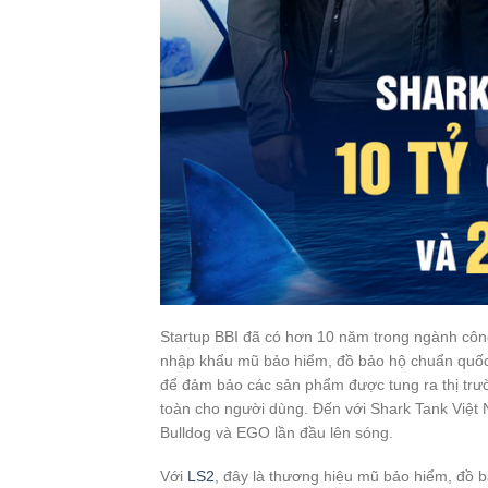
Startup BBI đã có hơn 10 năm trong ngành côn
nhập khẩu mũ bảo hiểm, đồ bảo hộ chuẩn quốc t
để đảm bảo các sản phẩm được tung ra thị trư
toàn cho người dùng. Đến với Shark Tank Việt
Bulldog và EGO lần đầu lên sóng.
Với
LS2
, đây là thương hiệu mũ bảo hiểm, đồ b