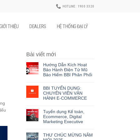
HOTLINE: 1900 3320
GIỚI THIỆU
DEALERS
HỆ THỐNG ĐẠI LÝ
Bài viết mới
Hướng Dẫn Kích Hoạt
Bảo Hành Điện Tử Mũ
Bảo Hiểm BBI Phân Phối
BBI TUYỂN DỤNG:
CHUYÊN VIÊN VẬN
HÀNH E-COMMERCE
ông
Nếu
Tuyển dụng Kế toán,
Ecommerce, Digital
Marketing Executive
THƯ CHÚC MỪNG NĂM