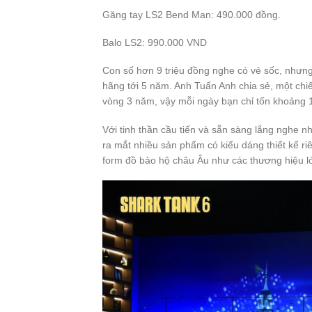
Găng tay LS2 Bend Man: 490.000 đồng.
Balo LS2: 990.000 VND
Con số hơn 9 triệu đồng nghe có vẻ sốc, nhưn
hãng tới 5 năm. Anh Tuấn Anh chia sẻ, một chi
vòng 3 năm, vậy mỗi ngày bạn chỉ tốn khoảng 1
Với tinh thần cầu tiến và sẵn sàng lắng nghe 
ra mắt nhiều sản phẩm có kiểu dáng thiết kế ri
form đồ bảo hộ châu Âu như các thương hiệu lớn