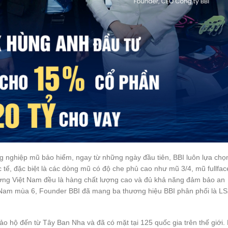
g nghiệp mũ bảo hiểm, ngay từ những ngày đầu tiên, BBI luôn lựa chọ
ế, đặc biệt là các dòng mũ có độ che phủ cao như mũ 3/4, mũ fullfac
ờng Việt Nam đều là hàng chất lượng cao và đủ khả năng đảm bảo an
 Nam mùa 6, Founder BBI đã mang ba thương hiệu BBI phân phối là LS
ảo hộ đến từ Tây Ban Nha và đã có mặt tại 125 quốc gia trên thế giới.