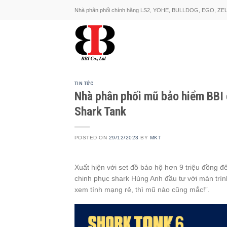
Skip
Nhà phân phối chính hãng LS2, YOHE, BULLDOG, EGO, ZE
to
content
TIN TỨC
Nhà phân phối mũ bảo hiểm BBI d
Shark Tank
POSTED ON
29/12/2023
BY
MKT
Xuất hiện với set đồ bảo hộ hơn 9 triệu đồng 
chinh phục shark Hùng Anh đầu tư với màn trình
xem tính mạng rẻ, thì mũ nào cũng mắc!”.