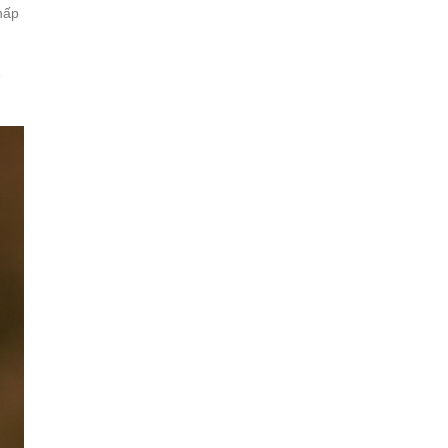
hấp
ẽ