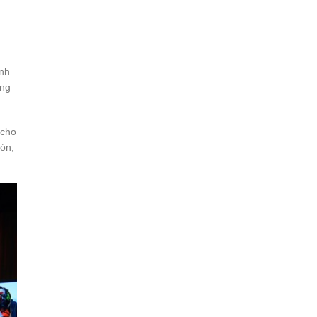
ính
ong
 cho
nón,