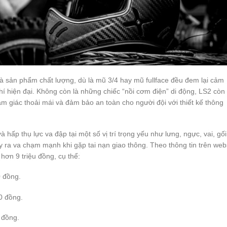
à sản phẩm chất lượng, dù là mũ 3/4 hay mũ fullface đều đem lại cảm
hí hiện đại. Không còn là những chiếc “nồi cơm điện” di động, LS2 còn 
m giác thoải mái và đảm bảo an toàn cho người đội với thiết kế thông
hấp thụ lực va đập tại một số vị trí trọng yếu như lưng, ngực, vai, gối
 ra va chạm mạnh khi gặp tai nạn giao thông. Theo thông tin trên web
á hơn 9 triệu đồng, cụ thể:
 đồng.
0 đồng.
 đồng.