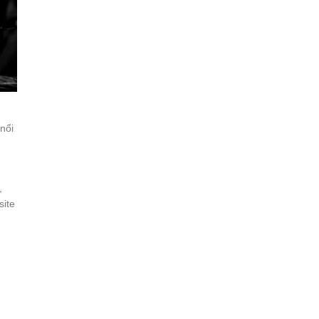
nổi
,
site