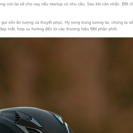
ồng còn lại sẽ cho vay nếu startup có nhu cầu. Sau khi cân nhắc, BBI c
ọi vốn ấn tượng và thuyết phục. Hy vọng trong tương lai, chúng ta s
đẹp mắt, hợp xu hướng đến từ các thương hiệu BBI phân phối.