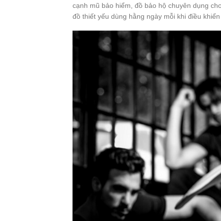
cạnh mũ bảo hiểm, đồ bảo hộ chuyên dụng cho 
đồ thiết yếu dùng hằng ngày mỗi khi điều khiển