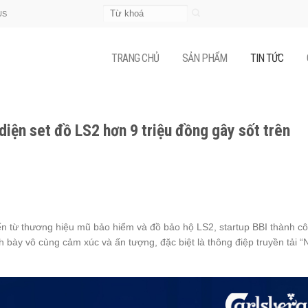
Tìm
US
kiếm:
TRANG CHỦ
SẢN PHẨM
TIN TỨC
iện set đồ LS2 hơn 9 triệu đồng gây sốt trên
đến từ thương hiệu mũ bảo hiểm và đồ bảo hộ LS2, startup BBI thành c
 bày vô cùng cảm xúc và ấn tượng, đặc biệt là thông điệp truyền tải “