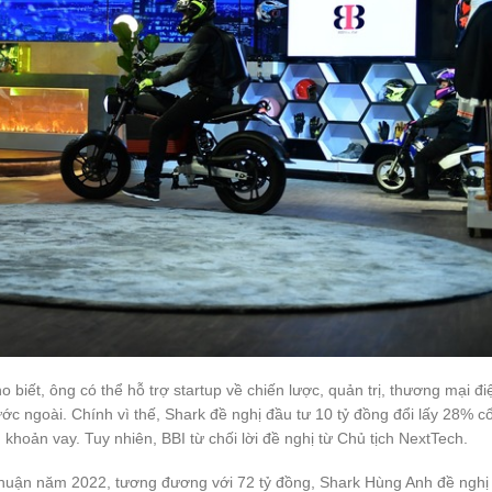
 biết, ông có thể hỗ trợ startup về chiến lược, quản trị, thương mại đi
ước ngoài. Chính vì thế, Shark đề nghị đầu tư 10 tỷ đồng đổi lấy 28% c
 khoản vay. Tuy nhiên, BBI từ chối lời đề nghị từ Chủ tịch NextTech.
 nhuận năm 2022, tương đương với 72 tỷ đồng, Shark Hùng Anh đề nghị