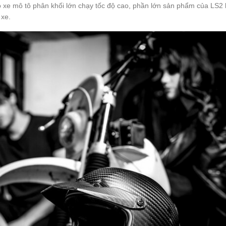
xe mô tô phân khối lớn chạy tốc độ cao, phần lớn sản phẩm của LS2 
 xe.