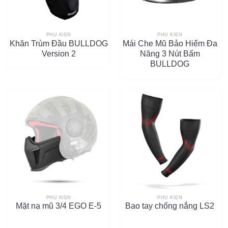
PHỤ KIỆN
PHỤ KIỆN
Khăn Trùm Đầu BULLDOG
Mái Che Mũ Bảo Hiểm Đa
Version 2
Năng 3 Nút Bấm
BULLDOG
PHỤ KIỆN
PHỤ KIỆN
Mặt nạ mũ 3/4 EGO E-5
Bao tay chống nắng LS2