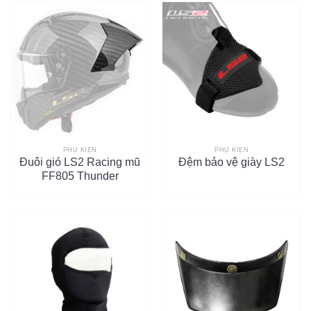
PHỤ KIỆN
PHỤ KIỆN
Đuôi gió LS2 Racing mũ
Đệm bảo vệ giày LS2
FF805 Thunder