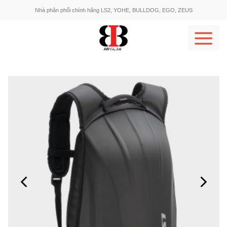
Skip
Nhà phân phối chính hãng LS2, YOHE, BULLDOG, EGO, ZEUS
to
content