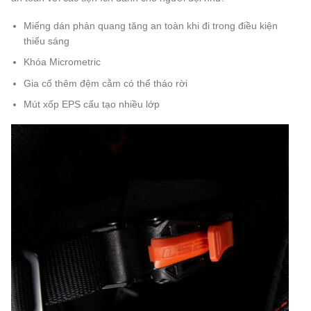
Miếng dán phản quang tăng an toàn khi đi trong điều kiện
thiếu sáng
Khóa Micrometric
Gia cố thêm đệm cằm có thể tháo rời
Mút xốp EPS cấu tạo nhiều lớp