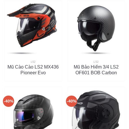
LS2
LS2
Mũ Cào Cào LS2 MX436
Mũ Bảo Hiểm 3/4 LS2
Pioneer Evo
OF601 BOB Carbon
-40%
-40%