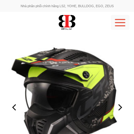
Skip
Nhà phân phối chính hãng LS2, YOHE, BULLDOG, EGO, ZEUS
to
content