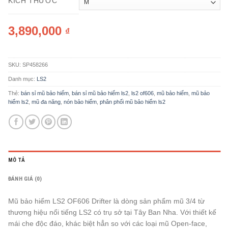
KÍCH THƯỚC
3,890,000
₫
SKU:
SP458266
Danh mục:
LS2
Thẻ:
bán sỉ mũ bảo hiểm
,
bán sỉ mũ bảo hiểm ls2
,
ls2 of606
,
mũ bảo hiểm
,
mũ bảo
hiểm ls2
,
mũ đa năng
,
nón bảo hiểm
,
phân phối mũ bảo hiểm ls2
MÔ TẢ
ĐÁNH GIÁ (0)
Mũ bảo hiểm LS2 OF606 Drifter là dòng sản phẩm mũ 3/4 từ
thương hiệu nổi tiếng LS2 có trụ sở tại Tây Ban Nha. Với thiết kế
mái che độc đáo, khác biệt hẳn so với các loại mũ Open-face,