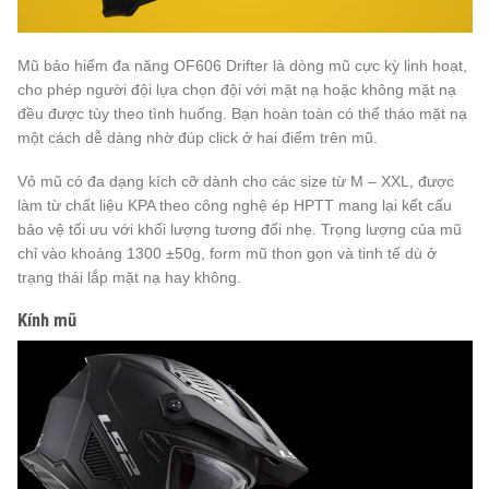
Mũ bảo hiểm đa năng OF606 Drifter là dòng mũ cực kỳ linh hoạt,
cho phép người đội lựa chọn đội với mặt nạ hoặc không mặt nạ
đều được tùy theo tình huống. Bạn hoàn toàn có thể tháo mặt nạ
một cách dễ dàng nhờ đúp click ở hai điểm trên mũ.
Vỏ mũ có đa dạng kích cỡ dành cho các size từ M – XXL, được
làm từ chất liệu KPA theo công nghệ ép HPTT mang lại kết cấu
bảo vệ tối ưu với khối lượng tương đối nhẹ. Trọng lượng của mũ
chỉ vào khoảng 1300 ±50g, form mũ thon gọn và tinh tế dù ở
trạng thái lắp mặt nạ hay không.
Kính mũ