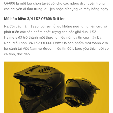
OF606 là một lựa chọn tuyệt vời cho các riders di chuyển trong
các chuyến đi tầm trung, du lịch hoặc sử dụng xe máy hằng ngày.
Mũ bảo hiểm 3/4 LS2 OF606 Drifter
Ra đời vào năm 1990, với sự nỗ lực không ngừng nghiên cứu và
phát triển các sản phẩm chất lượng cho các giải đua. LS2
Helmets đã trở thành một thương hiệu nón uy tín của Tây Ban
Nha. Mẫu nón 3/4 LS2 OF606 Drifter là sản phẩm mới toanh vừa
hạ cánh tại Việt Nam và được nhiều tín đồ bikers yêu thích bởi sự
cá tính, độc đáo.