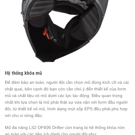
Hệ thống khóa mũ
Để đảm bảo an toàn, người đội cần chọn mũ đúng kích cỡ và cài
chặt quai, bên cạnh đó bạn còn cần chú ý đến thiết kế của form
mũ và chất liệu vỏ mũ dưới các lực tác động. Điều quan trọng
nhất khi lựa chọn là mũ phải thật sự vừa vặn với form đầu người
đội, từ thiết kế vỏ mũ, hình dạng mút xốp EPS đều phải phù hợp
với chu vi vòng đầu.
Mũ đa năng LS2 OF606 Drifter còn trang bị hệ thống khóa nón
an toàn với các tiện ích dành cho người đội như: