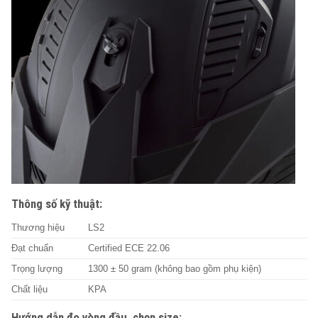
Thông số kỹ thuật:
Thương hiệu
LS2
Đạt chuẩn
Certified ECE 22.06
Trọng lượng
1300 ± 50 gram (không bao gồm phụ kiện)
Chất liệu
KPA
Hướng dẫn đo vòng đầu, chọn size: