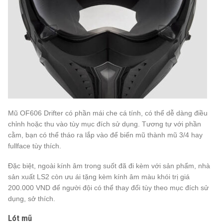
Mũ OF606 Drifter có phần mái che cá tính, có thể dễ dàng điều
chỉnh hoặc thu vào tùy mục đích sử dụng. Tương tự với phần
cằm, bạn có thể tháo ra lắp vào để biến mũ thành mũ 3/4 hay
fullface tùy thích.
Đặc biệt, ngoài kính âm trong suốt đã đi kèm với sản phẩm, nhà
sản xuất LS2 còn ưu ái tặng kèm kính âm màu khói trị giá
200.000 VND để người đội có thể thay đổi tùy theo mục đích sử
dụng, sở thích.
Lót mũ