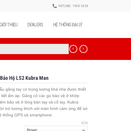
HOTLINE: 1900 3320
GIỚI THIỆU
DEALERS
HỆ THỐNG ĐẠI LÝ
 Bảo Hộ LS2 Kubra Man
ẫu găng tay có trọng lượng khá nhẹ được thiết
i tiết ấm áp. Găng có các gù bảo vệ ở khớp
đệm bảo vệ ở lòng bàn tay và cổ tay. Kubra
gón trỏ tương thích với màn hình cảm ứng để sử
ệ thống GPS và smartphone.
XÓA