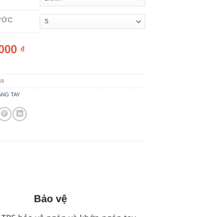
ƯỚC
,000
₫
59
NG TAY