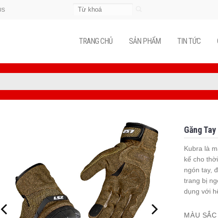
Tìm
US
kiếm:
TRANG CHỦ
SẢN PHẨM
TIN TỨC
Găng Tay
Kubra là m
kế cho thờ
ngón tay, 
trang bị n
dụng với h
MÀU SẮC