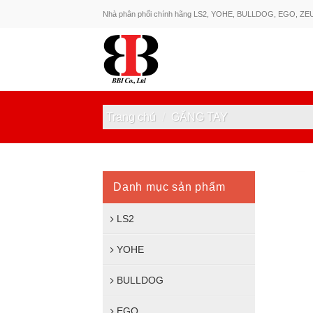
Skip
Nhà phân phối chính hãng LS2, YOHE, BULLDOG, EGO, ZE
to
content
Trang chủ
/
GĂNG TAY
Danh mục sản phẩm
LS2
YOHE
BULLDOG
EGO