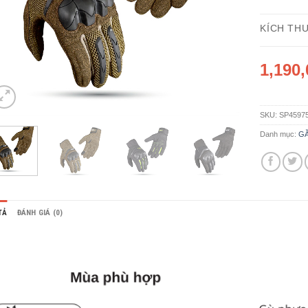
KÍCH TH
1,190
SKU:
SP4597
Danh mục:
GĂ
TẢ
ĐÁNH GIÁ (0)