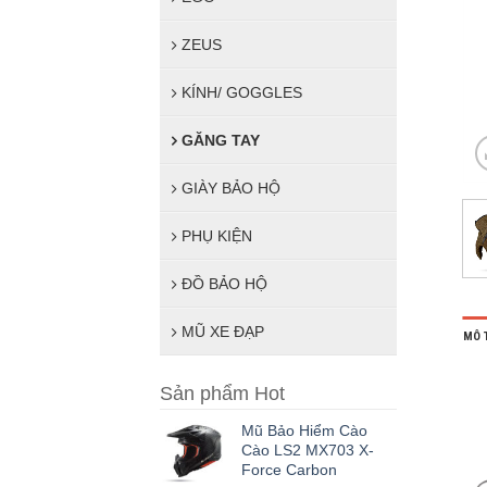
ZEUS
KÍNH/ GOGGLES
GĂNG TAY
GIÀY BẢO HỘ
PHỤ KIỆN
ĐỒ BẢO HỘ
MŨ XE ĐẠP
MÔ 
Sản phẩm Hot
Mũ Bảo Hiểm Cào
Cào LS2 MX703 X-
Force Carbon