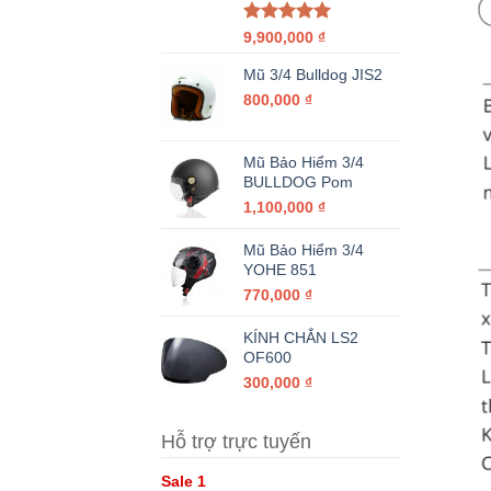
Được xếp
9,900,000
₫
hạng
5.00
5 sao
Mũ 3/4 Bulldog JIS2
800,000
₫
Mũ Bảo Hiểm 3/4
BULLDOG Pom
1,100,000
₫
Mũ Bảo Hiểm 3/4
YOHE 851
770,000
₫
KÍNH CHẮN LS2
OF600
300,000
₫
Hỗ trợ trực tuyến
Sale 1