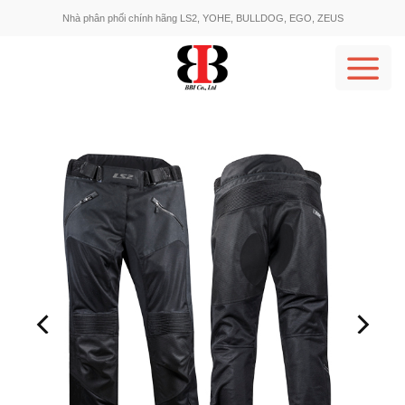
Skip
Nhà phân phối chính hãng LS2, YOHE, BULLDOG, EGO, ZEUS
to
content