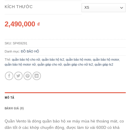
KÍCH THƯỚC
2,490,000
₫
SKU:
SP459291
Danh mục:
ĐỒ BẢO HỘ
Thẻ:
quần bảo hộ cho nữ
,
quần bảo hộ ls2
,
quần bảo hộ moto
,
quần bảo hộ motor
,
quần bảo hộ motor nữ
,
quần giáp cho nữ
,
quần giáp cho nữ ls2
,
quần giáp ls2
MÔ TẢ
ĐÁNH GIÁ (0)
Quần Vento là dòng quần bảo hộ xe máy mùa hè thoáng mát, co
dãn tốt ở các khớp chuyển động, được làm từ vải 600D có khả