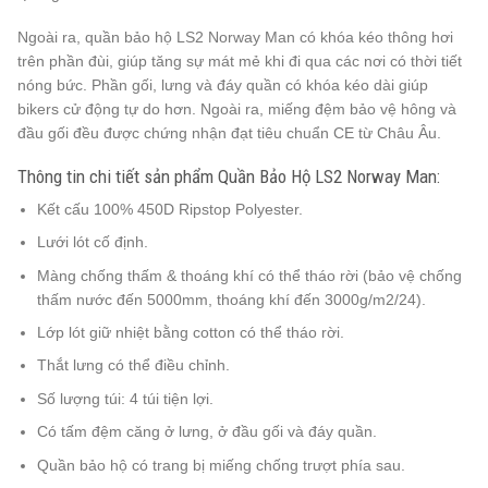
Ngoài ra, quần bảo hộ LS2 Norway Man có khóa kéo thông hơi
trên phần đùi, giúp tăng sự mát mẻ khi đi qua các nơi có thời tiết
nóng bức. Phần gối, lưng và đáy quần có khóa kéo dài giúp
bikers cử động tự do hơn. Ngoài ra, miếng đệm bảo vệ hông và
đầu gối đều được chứng nhận đạt tiêu chuẩn CE từ Châu Âu.
Thông tin chi tiết sản phẩm Quần Bảo Hộ LS2 Norway Man:
Kết cấu 100% 450D Ripstop Polyester.
Lưới lót cố định.
Màng chống thấm & thoáng khí có thể tháo rời (bảo vệ chống
thấm nước đến 5000mm, thoáng khí đến 3000g/m2/24).
Lớp lót giữ nhiệt bằng cotton có thể tháo rời.
Thắt lưng có thể điều chỉnh.
Số lượng túi: 4 túi tiện lợi.
Có tấm đệm căng ở lưng, ở đầu gối và đáy quần.
Quần bảo hộ có trang bị miếng chống trượt phía sau.