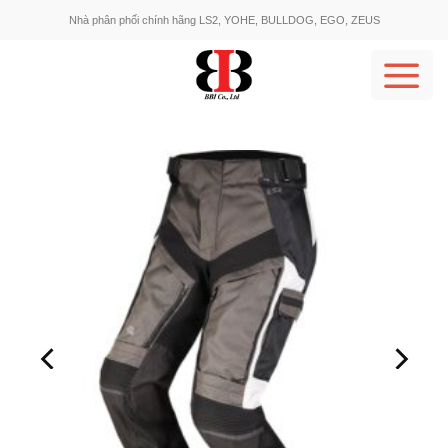
Skip
Nhà phân phối chính hãng LS2, YOHE, BULLDOG, EGO, ZEUS
to
content