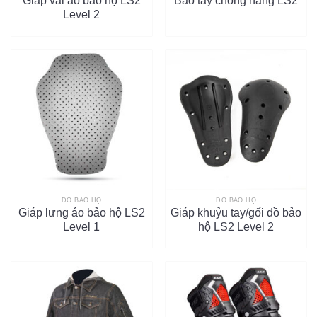
Giáp vai áo bảo hộ LS2
Bao tay chống nắng LS2
Level 2
ĐỒ BẢO HỘ
ĐỒ BẢO HỘ
Giáp lưng áo bảo hộ LS2
Giáp khuỷu tay/gối đồ bảo
Level 1
hộ LS2 Level 2