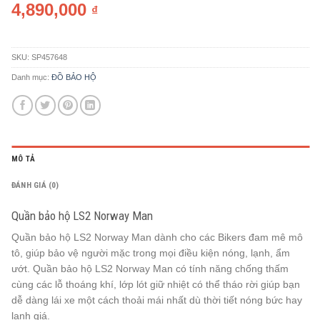
4,890,000
₫
SKU:
SP457648
Danh mục:
ĐỒ BẢO HỘ
MÔ TẢ
ĐÁNH GIÁ (0)
Quần bảo hộ LS2 Norway Man
Quần bảo hộ LS2 Norway Man dành cho các Bikers đam mê mô
tô, giúp bảo vệ người mặc trong mọi điều kiện nóng, lạnh, ẩm
ướt. Quần bảo hộ LS2 Norway Man có tính năng chống thấm
cùng các lỗ thoáng khí, lớp lót giữ nhiệt có thể tháo rời giúp bạn
dễ dàng lái xe một cách thoải mái nhất dù thời tiết nóng bức hay
lạnh giá.