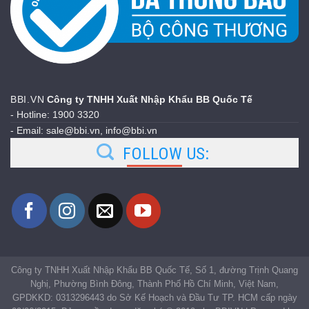
BBI.VN
Công ty TNHH Xuất Nhập Khẩu BB Quốc Tế
- Hotline: 1900 3320
- Email: sale@bbi.vn, info@bbi.vn
FOLLOW US:
Công ty TNHH Xuất Nhập Khẩu BB Quốc Tế, Số 1, đường Trịnh Quang
Nghị, Phường Bình Đông, Thành Phố Hồ Chí Minh, Việt Nam,
GPDKKD: 0313296443 do Sở Kế Hoạch và Đầu Tư TP. HCM cấp ngày