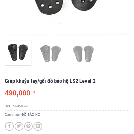
Giáp khuỷu tay/gối đồ bảo hộ LS2 Level 2
490,000
₫
SKU:
SP458376
Danh mục:
ĐỒ BẢO HỘ