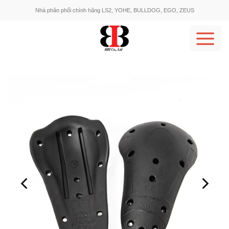
Skip
Nhà phân phối chính hãng LS2, YOHE, BULLDOG, EGO, ZEUS
to
content