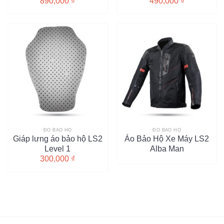
890,000
₫
490,000
₫
ĐỒ BẢO HỘ
ĐỒ BẢO HỘ
Giáp lưng áo bảo hộ LS2
Áo Bảo Hộ Xe Máy LS2
Level 1
Alba Man
300,000
₫