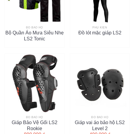
ĐỒ BẢO HỘ
PHỤ KIỆN
Bộ Quần Áo Mưa Siêu Nhẹ
Đồ lót mặc giáp LS2
LS2 Tonic
ĐỒ BẢO HỘ
ĐỒ BẢO HỘ
Giáp Bảo Vệ Gối LS2
Giáp vai áo bảo hộ LS2
Rookie
Level 2