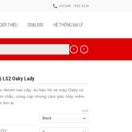
HOTLINE: 1900 3320
GIỚI THIỆU
DEALERS
HỆ THỐNG ĐẠI LÝ
ộ LS2 Oaky Lady
iệu denim cao cấp, áo bảo hộ xe máy Oaky có
bền chắc, cứng cáp nhưng cảm giác mặc mềm
n êm ái.
XÓA
ƯỚC