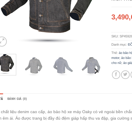
3,490
SKU:
SP4592
Danh mục:
Đ
Thẻ:
áo bảo h
motor
,
áo bảo
cho nữ
,
áo giá
TẢ
ĐÁNH GIÁ (0)
 chất liệu denim cao cấp, áo bảo hộ xe máy Oaky có vẻ ngoài bền ch
n êm ái. Áo được trang bị đầy đủ đệm giáp hấp thu va đập, gia cường sợ