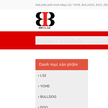
Skip
Nhà phân phối chính hãng LS2, YOHE, BULLDOG, EGO, ZE
to
content
Trang chủ
/
ĐỒ BẢO HỘ
Danh mục sản phẩm
LS2
YOHE
BULLDOG
EGO