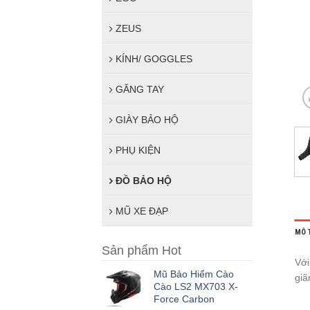
ZEUS
KÍNH/ GOGGLES
GĂNG TAY
GIÀY BẢO HỘ
PHỤ KIỆN
ĐỒ BẢO HỘ
MŨ XE ĐẠP
MÔ 
Sản phẩm Hot
Với
Mũ Bảo Hiểm Cào
giã
Cào LS2 MX703 X-
Force Carbon