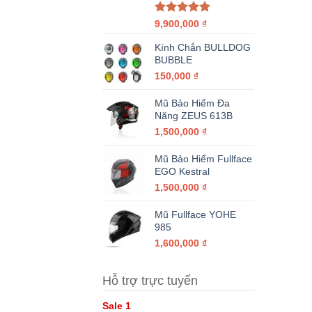
Được xếp
9,900,000
₫
hạng
5.00
5 sao
Kính Chắn BULLDOG
BUBBLE
150,000
₫
Mũ Bảo Hiểm Đa
Năng ZEUS 613B
1,500,000
₫
Mũ Bảo Hiểm Fullface
EGO Kestral
1,500,000
₫
Mũ Fullface YOHE
985
1,600,000
₫
Hỗ trợ trực tuyến
Sale 1