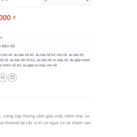
,000
₫
60
Ồ BẢO HỘ
ộ cho nữ
,
áo bảo hộ ls2
,
áo bảo hộ ls2 cho nữ
,
áo bảo hộ
 hộ nữ
,
áo bảo hộ nữ ls2
,
áo bảo hộ xe máy nữ
,
áo giáp motor
p motor nữ ls2
,
áo giáp xe máy cho nữ
ắc, cứng cáp nhưng cảm giác mặc mềm mại, co
i Aramid tại các vị trí có nguy cơ va chạm cao.