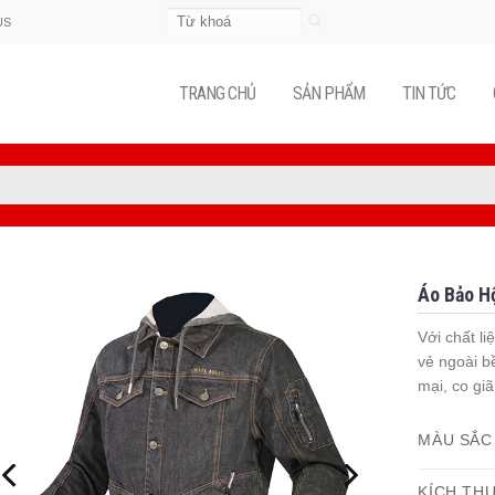
Tìm
US
kiếm:
TRANG CHỦ
SẢN PHẨM
TIN TỨC
Áo Bảo H
Với chất l
vẻ ngoài 
mại, co giã
MÀU SẮC
KÍCH TH