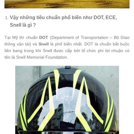
Vậy những tiêu chuẩn phổ biến như DOT, ECE,
Snell là gì ?
Tại Mỹ thì chuẩn
DOT
(Department of Transportation – Bộ Giao
thông vận tải) và
Snell
là phổ biến nhất. DOT là chuẩn bắt buộc
liên bang trong khi Snell được cấp bởi tổ chức phi lợi nhuận có
tên là Snell Memorial Foundation.