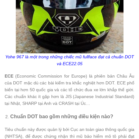
Yohe 967 là một trong những chiếc mũ fullface đạt cả chuẩn DOT
và ECE22.05
ECE
(Economic Commission for Europe) là phiên bản Châu Âu
của DOT mặc dù các bài kiểm tra khắc nghiệt hơn DOT. ECE phổ
biển tại hơn 50 quốc gia và các tổ chức đua xe lớn khắp thể giới.
Các chuẩn khác ít gặp hơn là JIS (Japanese Industrial Standard)
tại Nhật, SHARP tại Anh và CRASH tại Úc…
Chuẩn DOT bao gồm những điều kiện nào?
Tiêu chuẩn này được quản lý bởi Cục an toàn giao thông quốc gia
(NHTSA), để được chứng nhận thì mũ bảo hiểm mô tô phải đạt