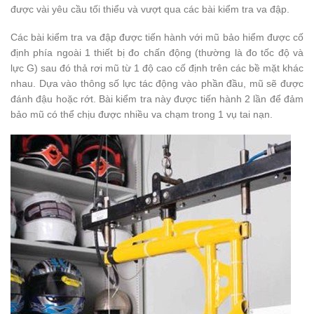
được vài yêu cầu tối thiểu và vượt qua các bài kiểm tra va đập.
Các bài kiểm tra va đập được tiến hành với mũ bảo hiểm được cố
định phía ngoài 1 thiết bị đo chấn động (thường là đo tốc độ và
lực G) sau đó thả rơi mũ từ 1 độ cao cố định trên các bề mặt khác
nhau. Dựa vào thông số lực tác động vào phần đầu, mũ sẽ được
đánh đậu hoặc rớt. Bài kiểm tra này được tiến hành 2 lần để đảm
bảo mũ có thể chịu được nhiều va chạm trong 1 vụ tai nạn.