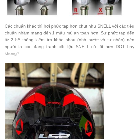
Các chuẩn khác thì hơi phức tạp hơn chút như SNELL với các tiêu
chuẩn nhằm mang đến 1 mẫu mũ an toàn hơn. Sự phức tạp đến
từ 2 hệ thống kiểm tra khác nhau (nhà nước và tư nhân) nên
người ta còn đang tranh cãi liệu SNELL có tốt hơn DOT hay
không?