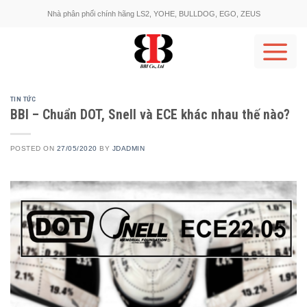
Skip
Nhà phân phối chính hãng LS2, YOHE, BULLDOG, EGO, ZEUS
to
content
TIN TỨC
BBI – Chuẩn DOT, Snell và ECE khác nhau thế nào?
POSTED ON
27/05/2020
BY
JDADMIN