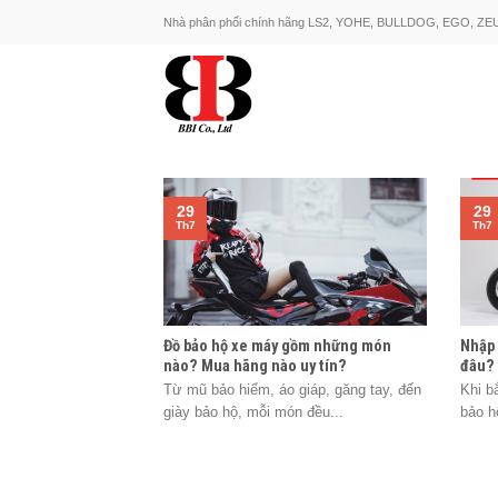
Skip
Nhà phân phối chính hãng LS2, YOHE, BULLDOG, EGO, ZE
to
content
29
29
Th7
Th7
Đồ bảo hộ xe máy gồm những món
Nhập 
nào? Mua hãng nào uy tín?
đâu?
Từ mũ bảo hiểm, áo giáp, găng tay, đến
Khi b
giày bảo hộ, mỗi món đều...
bảo h