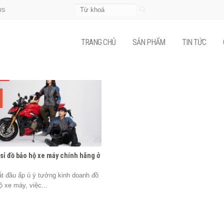
Tìm
US
kiếm:
TRANG CHỦ
SẢN PHẨM
TIN TỨC
sỉ đồ bảo hộ xe máy chính hãng ở
ắt đầu ấp ủ ý tưởng kinh doanh đồ
ộ xe máy, việc...