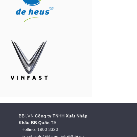
BBI.VN
Công ty TNHH Xuất Nhập
Khẩu BB Quốc Tế
- Hotline: 1900 3320
- Email: sale@bbi.vn, info@bbi.vn