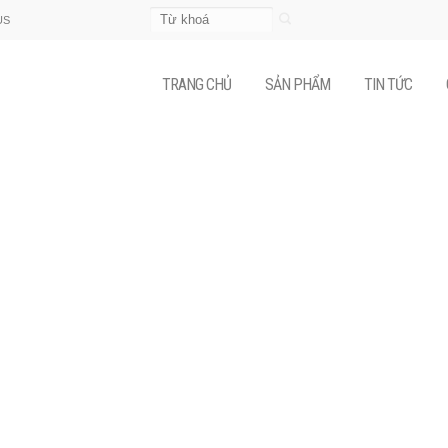
Tìm
US
kiếm:
TRANG CHỦ
SẢN PHẨM
TIN TỨC