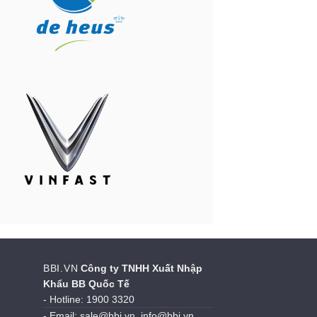
BBI.VN
Công ty TNHH Xuất Nhập
Khẩu BB Quốc Tế
- Hotline: 1900 3320
- Email: sale@bbi.vn, info@bbi.vn