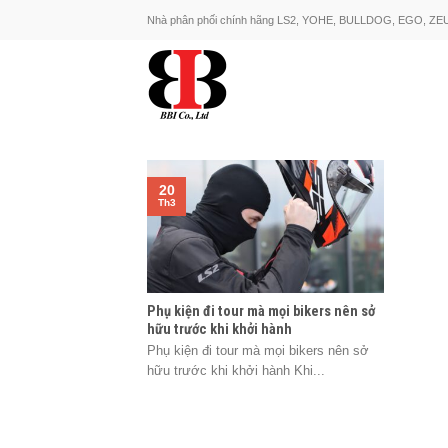
Skip
Nhà phân phối chính hãng LS2, YOHE, BULLDOG, EGO, ZE
to
content
20
Th3
Phụ kiện đi tour mà mọi bikers nên sở
hữu trước khi khởi hành
Phụ kiện đi tour mà mọi bikers nên sở
hữu trước khi khởi hành Khi...