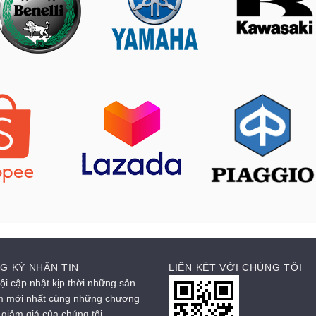
G KÝ NHẬN TIN
LIÊN KẾT VỚI CHÚNG TÔI
ội cập nhật kịp thời những sản
 mới nhất cùng những chương
h giảm giá của chúng tôi.