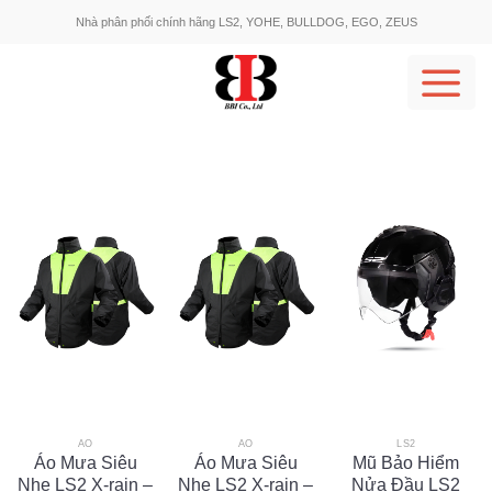
Skip
Nhà phân phối chính hãng LS2, YOHE, BULLDOG, EGO, ZEUS
to
content
ÁO
ÁO
LS2
Áo Mưa Siêu
Áo Mưa Siêu
Mũ Bảo Hiểm
Nhẹ LS2 X-rain –
Nhẹ LS2 X-rain –
Nửa Đầu LS2