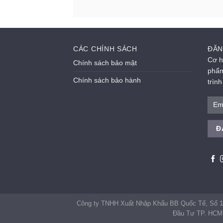
CÁC CHÍNH SÁCH
ĐĂN
Cơ h
Chính sách bảo mật
phẩm
Chính sách bảo hành
trìn
Công ty TNHH Xuất Nhập Khẩu BB Quốc Tế, Số 1
Đầu Tư TP. HCM 