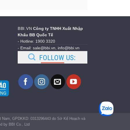
BBI.VN
Công ty TNHH Xuất Nhập
Khẩu BB Quốc Tế
- Hotline: 1900 3320
- Email: sale@bbi.vn, info@bbi.vn
FOLLOW US:
iệt Nam, GPDKKD: 0313296443 do Sở Kế Hoạch và
 by BBI Co., Ltd