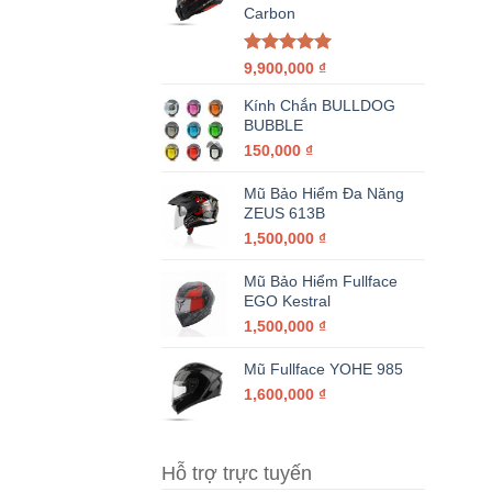
Carbon
Được xếp
9,900,000
₫
hạng
5.00
5 sao
Kính Chắn BULLDOG
BUBBLE
150,000
₫
Mũ Bảo Hiểm Đa Năng
ZEUS 613B
1,500,000
₫
Mũ Bảo Hiểm Fullface
EGO Kestral
1,500,000
₫
Mũ Fullface YOHE 985
1,600,000
₫
Hỗ trợ trực tuyến