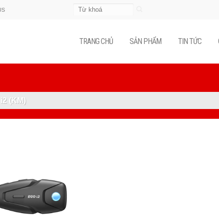
Tìm
US
kiếm:
TRANG CHỦ
SẢN PHẨM
TIN TỨC
i2 (KM)