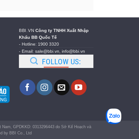
BBI.VN
Công ty TNHH Xuất Nhập
Khẩu BB Quốc Tế
- Hotline: 1900 3320
- Email: sale@bbi.vn, info@bbi.vn
FOLLOW US:
iệt Nam, GPDKKD: 0313296443 do Sở Kế Hoạch và
 by BBI Co., Ltd