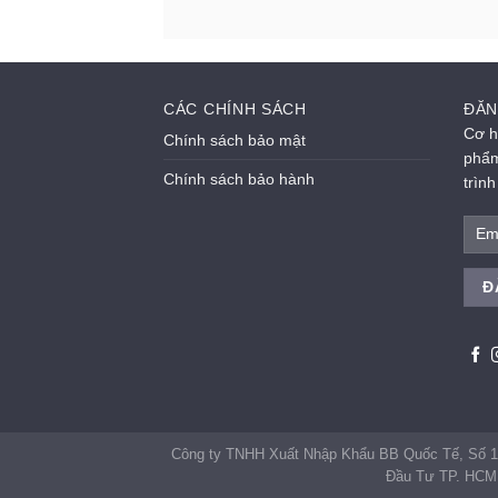
CÁC CHÍNH SÁCH
ĐĂN
Cơ h
Chính sách bảo mật
phẩm
Chính sách bảo hành
trìn
Công ty TNHH Xuất Nhập Khẩu BB Quốc Tế, Số 1
Đầu Tư TP. HCM 