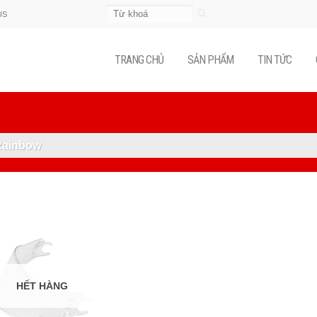
Tìm
US
kiếm:
TRANG CHỦ
SẢN PHẨM
TIN TỨC
Rainbow
HẾT HÀNG