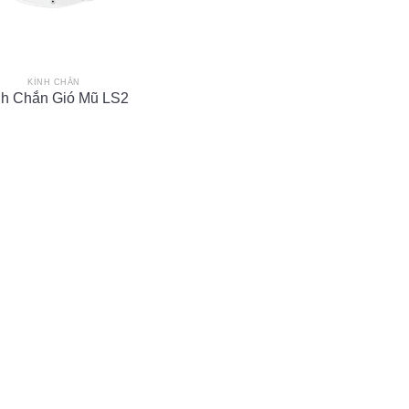
KÍNH CHẮN
nh Chắn Gió Mũ LS2