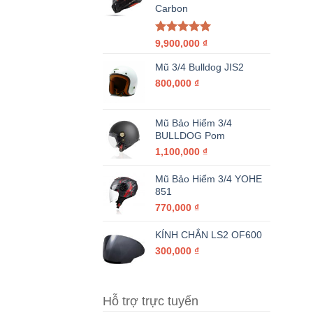
Carbon
Được xếp
9,900,000
₫
hạng
5.00
5 sao
Mũ 3/4 Bulldog JIS2
800,000
₫
Mũ Bảo Hiểm 3/4
BULLDOG Pom
1,100,000
₫
Mũ Bảo Hiểm 3/4 YOHE
851
770,000
₫
KÍNH CHẮN LS2 OF600
300,000
₫
Hỗ trợ trực tuyến