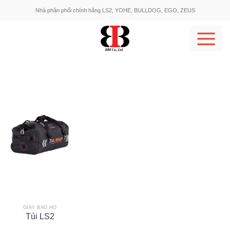
Skip
Nhà phân phối chính hãng LS2, YOHE, BULLDOG, EGO, ZEUS
to
content
GIÀY BẢO HỘ
Túi LS2