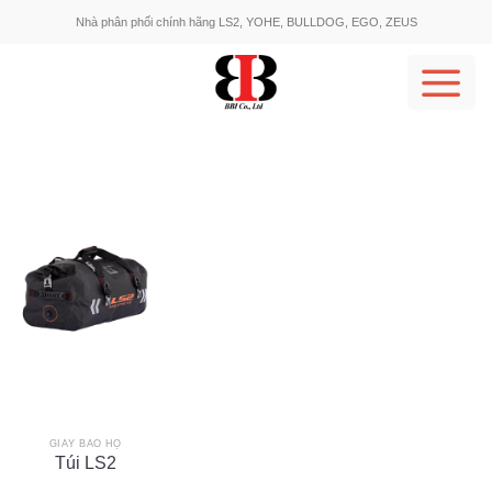
Skip
Nhà phân phối chính hãng LS2, YOHE, BULLDOG, EGO, ZEUS
to
content
GIÀY BẢO HỘ
Túi LS2