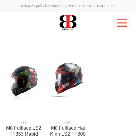
Skip
Nhà phân phối chính hãng LS2, YOHE, BULLDOG, EGO, ZEUS
to
content
LS2
LS2
Mũ Fullface LS2
Mũ Fullface Hai
FF353 Rapid
Kính LS2 FF800