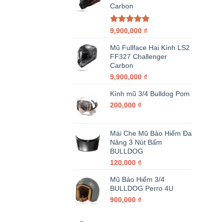
Carbon
Được xếp
9,900,000
₫
hạng
5.00
5 sao
Mũ Fullface Hai Kính LS2
FF327 Challenger
Carbon
9,900,000
₫
Kính mũ 3/4 Bulldog Pom
200,000
₫
Mái Che Mũ Bảo Hiểm Đa
Năng 3 Nút Bấm
BULLDOG
120,000
₫
Mũ Bảo Hiểm 3/4
BULLDOG Perro 4U
900,000
₫