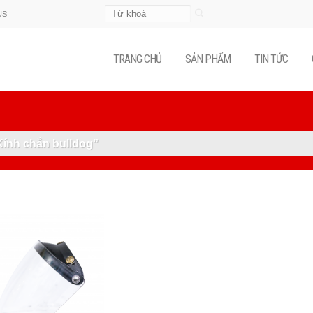
Tìm
US
kiếm:
TRANG CHỦ
SẢN PHẨM
TIN TỨC
ính chắn bulldog”