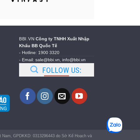
BBI.VN
Công ty TNHH Xuất Nhập
Khẩu BB Quốc Tế
- Hotline: 1900 3320
- Email: sale@bbi.vn, info@bbi.vn
FOLLOW US:
iệt Nam, GPDKKD: 0313296443 do Sở Kế Hoạch và