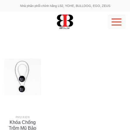
Skip
Nhà phân phối chính hãng LS2, YOHE, BULLDOG, EGO, ZEUS
to
content
PHỤ KIỆN
Khóa Chống
Trộm Mũ Bảo