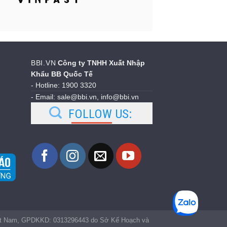
BBI.VN
Công ty TNHH Xuất Nhập
Khẩu BB Quốc Tế
- Hotline: 1900 3320
- Email: sale@bbi.vn, info@bbi.vn
FOLLOW US:
iệt Nam, GPDKKD: 0313296443 do Sở Kế Hoạch và