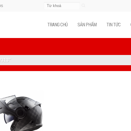
Tìm
US
kiếm:
TRANG CHỦ
SẢN PHẨM
TIN TỨC
f313”