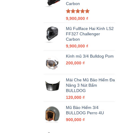
Carbon
Được xếp
9,900,000
₫
hạng
5.00
5 sao
Mũ Fullface Hai Kính LS2
FF327 Challenger
Carbon
9,900,000
₫
Kính mũ 3/4 Bulldog Pom
200,000
₫
Mái Che Mũ Bảo Hiểm Đa
Năng 3 Nút Bấm
BULLDOG
120,000
₫
Mũ Bảo Hiểm 3/4
BULLDOG Perro 4U
900,000
₫