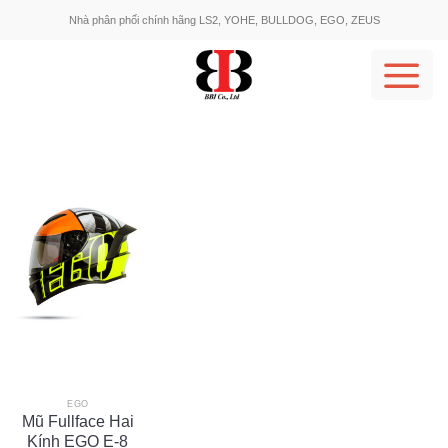
Skip
Nhà phân phối chính hãng LS2, YOHE, BULLDOG, EGO, ZEUS
to
content
EGO
Mũ Fullface Hai
Kính EGO E-8