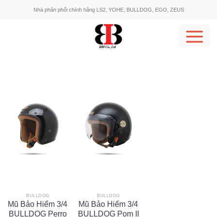
Skip
Nhà phân phối chính hãng LS2, YOHE, BULLDOG, EGO, ZEUS
to
content
BULLDOG
BULLDOG
Mũ Bảo Hiểm 3/4
Mũ Bảo Hiểm 3/4
BULLDOG Perro
BULLDOG Pom II