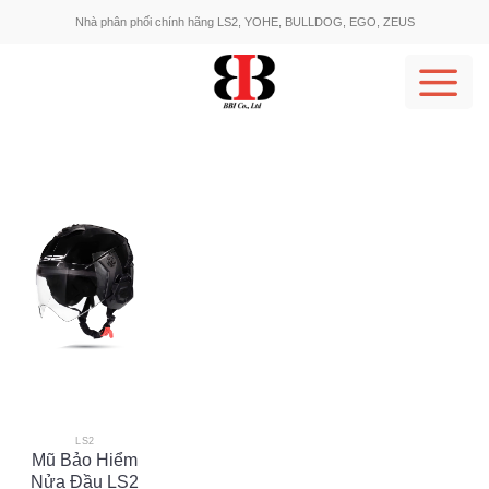
Skip
Nhà phân phối chính hãng LS2, YOHE, BULLDOG, EGO, ZEUS
to
content
LS2
Mũ Bảo Hiểm
Nửa Đầu LS2