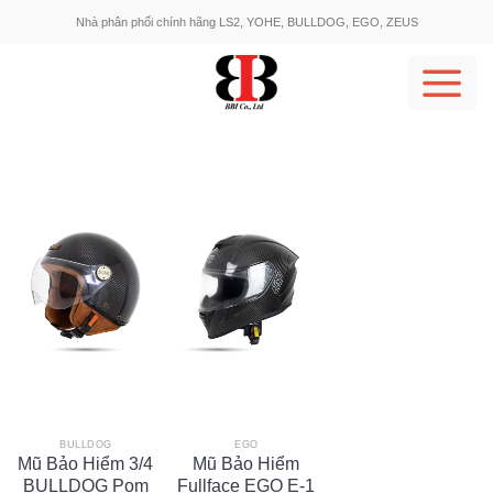
Skip
Nhà phân phối chính hãng LS2, YOHE, BULLDOG, EGO, ZEUS
to
content
BULLDOG
EGO
Mũ Bảo Hiểm 3/4
Mũ Bảo Hiểm
BULLDOG Pom
Fullface EGO E-1