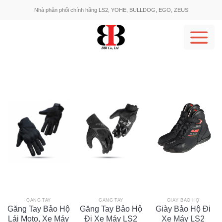
Skip
Nhà phân phối chính hãng LS2, YOHE, BULLDOG, EGO, ZEUS
to
content
GĂNG TAY
GĂNG TAY
GIÀY BẢO HỘ
Găng Tay Bảo Hộ
Găng Tay Bảo Hộ
Giày Bảo Hộ Đi
Lái Moto, Xe Máy
Đi Xe Máy LS2
Xe Máy LS2