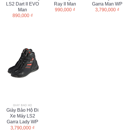
LS2 Dart II EVO
Ray II Man
Garra Man WP
Man
990,000
₫
3,790,000
₫
890,000
₫
GIÀY BẢO HỘ
Giày Bảo Hộ Đi
Xe Máy LS2
Garra Lady WP
3,790,000
₫