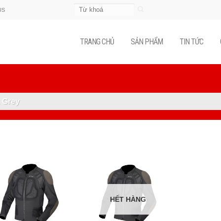
Tìm
US
kiếm:
TRANG CHỦ
SẢN PHẨM
TIN TỨC
 Grey
HẾT HÀNG