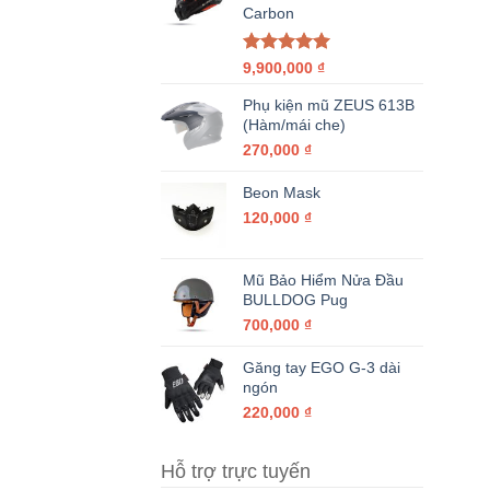
Carbon
Được xếp
9,900,000
₫
hạng
5.00
5 sao
Phụ kiện mũ ZEUS 613B
(Hàm/mái che)
270,000
₫
Beon Mask
120,000
₫
Mũ Bảo Hiểm Nửa Đầu
BULLDOG Pug
700,000
₫
Găng tay EGO G-3 dài
ngón
220,000
₫
Hỗ trợ trực tuyến