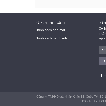
CÁC CHÍNH SÁCH
ĐĂN
Cơ h
Chính sách bảo mật
phẩm
Chính sách bảo hành
trìn
Công ty TNHH Xuất Nhập Khẩu BB Quốc Tế, Số 1
Đầu Tư TP. HCM 