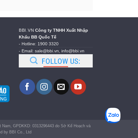
BBI.VN
Công ty TNHH Xuất Nhập
Khẩu BB Quốc Tế
- Hotline: 1900 3320
- Email: sale@bbi.vn, info@bbi.vn
FOLLOW US:
iệt Nam, GPDKKD: 0313296443 do Sở Kế Hoạch và
 by BBI Co., Ltd